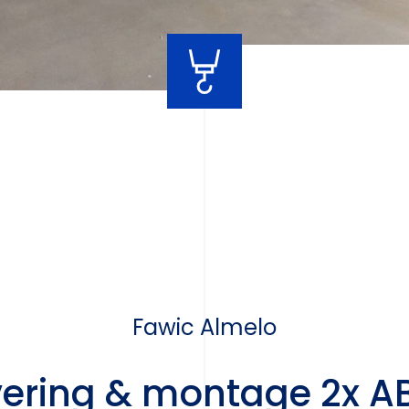
Fawic Almelo
vering & montage 2x A