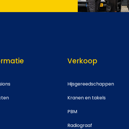
ormatie
Verkoop
ions
Hijsgereedschappen
cten
Kranen en takels
PBM
Radiograaf