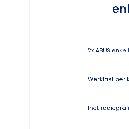
en
2x ABUS enkel
Werklast per 
Incl. radiogra