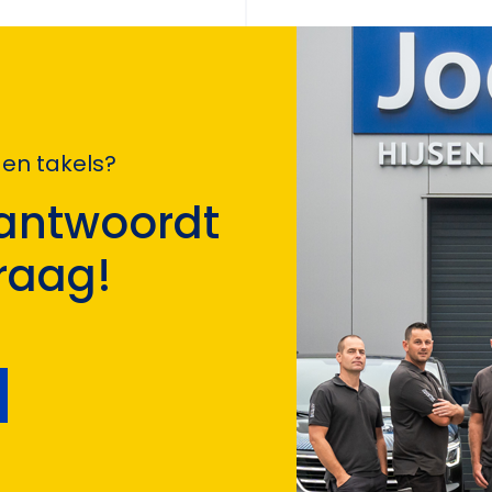
 en takels?
antwoordt
raag!