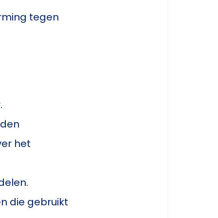
erming tegen
.
rden
ver het
delen.
 die gebruikt