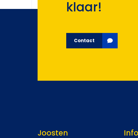
klaar!
Contact
Joosten
Inf